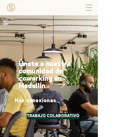
Únete a nuestra
comunidad de
coworking en
Medellín
Haz conexiones
TRABAJO COLABORATIVO