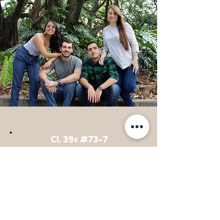
Cl. 39c #73-7
Medellín, Colombia
gerencia@semilla.com.co
Teléfono:
317 5159876
Horario de operación